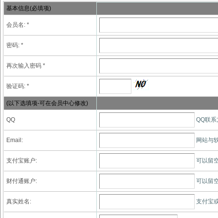
基本信息(必填项)
会员名: *
密码: *
再次输入密码 *
验证码: *
(以下选填项-可在会员中心修改)
QQ
QQ联系
Email:
网站与软
支付宝账户:
可以留
财付通账户:
可以留
真实姓名:
支付宝或